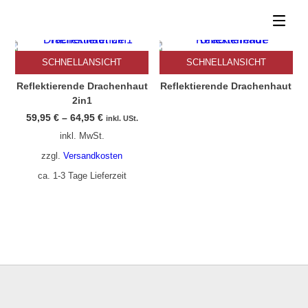
Dieses Produkt weist mehrere Varianten auf. Die Optionen können auf der Produktseite gewählt werden
SCHNELLANSICHT
SCHNELLANSICHT
Reflektierende Drachenhaut
Reflektierende Drachenhaut
2in1
59,95
€
–
64,95
€
inkl. USt.
inkl. MwSt.
zzgl.
Versandkosten
ca. 1-3 Tage Lieferzeit